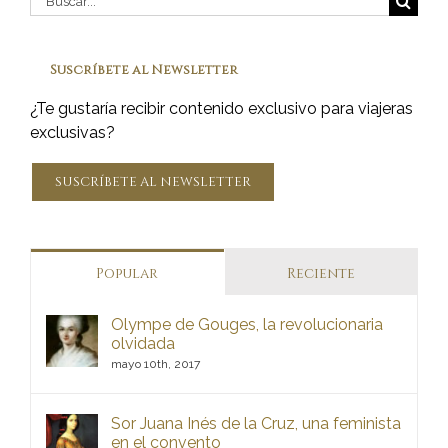
n
Suscríbete al Newsletter
¿Te gustaría recibir contenido exclusivo para viajeras
exclusivas?
SUSCRÍBETE AL NEWSLETTER
Popular
Reciente
Olympe de Gouges, la revolucionaria
olvidada
mayo 10th, 2017
Sor Juana Inés de la Cruz, una feminista
en el convento