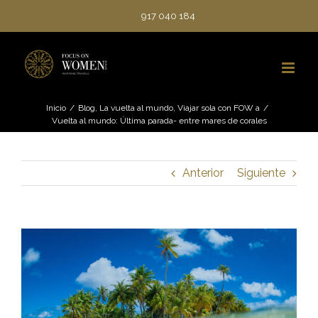
Saltar
917 040 184
al
contenido
Inicio
/
Blog
,
La vuelta al mundo
,
Viajar sola con FOW a
/
Vuelta al mundo: Última parada- entre mares de corales
Anterior
Siguiente
Ver
imagen
más
grande