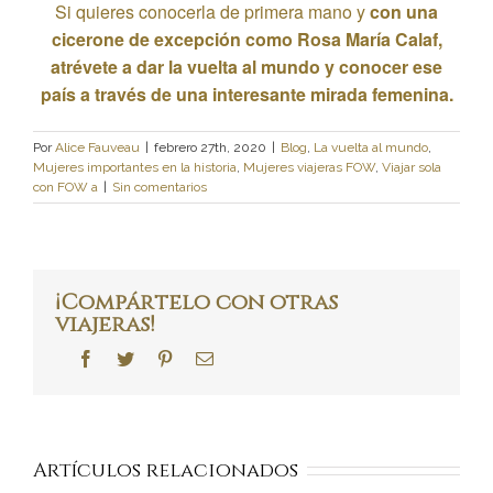
Si quieres conocerla de primera mano y
con una
cicerone de excepción como Rosa María Calaf,
atrévete a dar la vuelta al mundo y conocer ese
país a través de una interesante mirada femenina.
Por
Alice Fauveau
|
febrero 27th, 2020
|
Blog
,
La vuelta al mundo
,
Mujeres importantes en la historia
,
Mujeres viajeras FOW
,
Viajar sola
con FOW a
|
Sin comentarios
¡Compártelo con otras
viajeras!
Facebook
Twitter
Pinterest
Correo
electrónico
El
Recuperar
cana
Artículos relacionados
infierno
a la