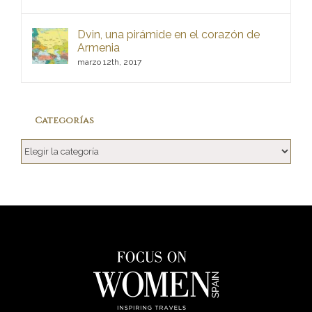
Dvin, una pirámide en el corazón de
Armenia
marzo 12th, 2017
Categorías
Categorías