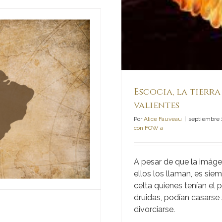
Escocia, la tierr
valientes
Por
Alice Fauveau
|
septiembre 
con FOW a
A pesar de que la imág
ellos los llaman, es si
celta quienes tenían el 
druidas, podían casarse s
divorciarse.