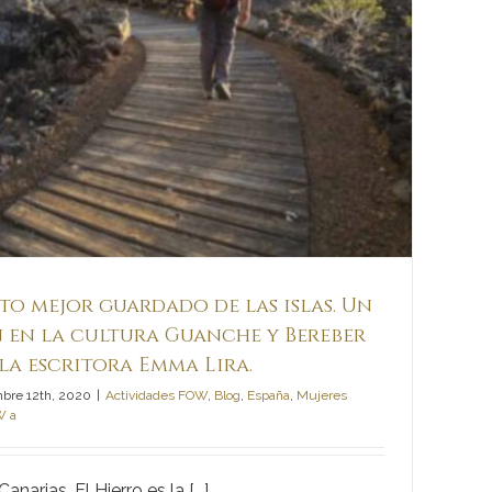
eto mejor guardado de las islas. Un
́n en la cultura Guanche y Bereber
a escritora Emma Lira.
bre 12th, 2020
|
Actividades FOW
,
Blog
,
España
,
Mujeres
W a
narias, El Hierro es la [...]