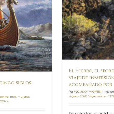
or guardado de las
ión en la cultura
mpañado por la
a Lira.
El Hierro, el secr
viaje de inmersio
cinco siglos
acompañado por l
Por
FOCUS On WOMEN
|
noviem
viajeras FOW
,
Viajar sola con FO
menina
,
Blog
,
Mujeres
n FOW a
De entre todas las Islas Ca