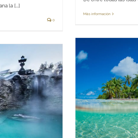
a la [...]
Más información
0
a parada- entre
rales