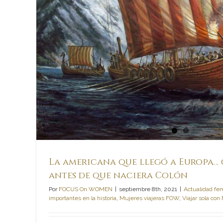
El Hierro, el secreto mej
islas. Un viaje de inmers
o
Guanche y Bereber aco
escritora Emm
La americana que llegó a Europa… 
antes de que naciera Colón
Por
FOCUS On WOMEN
|
septiembre 8th, 2021
|
Actualidad fe
importantes en la historia
,
Mujeres viajeras FOW
,
Viajar sola co