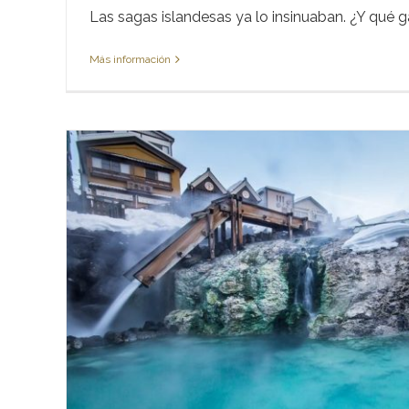
Las sagas islandesas ya lo insinuaban. ¿Y qué gan
Más información
Vuelta al mundo: Últim
mares de co