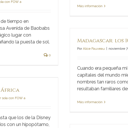
sola con FOW a
Más información
a de tiempo en
mosa Avenida de Baobabs
ágico lugar con
Madagascar: los 10
fiando la puesta de sol.
Por
Alice Fauveau
|
noviembre 7
0
Cuando era pequeña mi 
capitales del mundo mie
nombres tan raros como
resultaban familiares 
 África
ar sola con FOW a
Más información
ta que los de la Disney
ados con un hipopótamo,