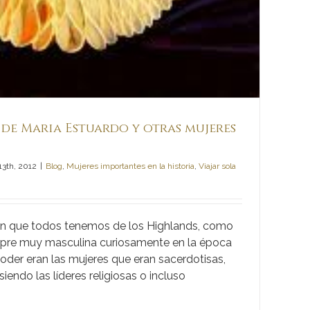
a de Maria Estuardo y otras mujeres
13th, 2012
|
Blog
,
Mujeres importantes en la historia
,
Viajar sola
en que todos tenemos de los Highlands, como
empre muy masculina curiosamente en la época
poder eran las mujeres que eran sacerdotisas,
iendo las líderes religiosas o incluso