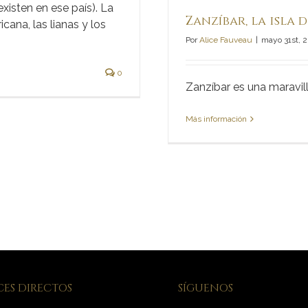
existen en ese país). La
Zanzíbar, la isla d
cana, las lianas y los
Por
Alice Fauveau
|
mayo 31st, 
0
Zanzíbar es una maravillo
Más información
ES DIRECTOS
SÍGUENOS