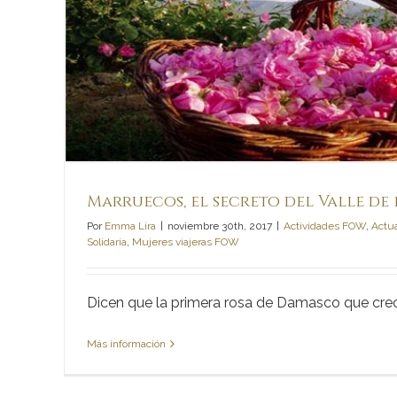
sas
Marruecos, el secreto del Valle de 
Escocia, la tierra de Mar
Por
Emma Lira
|
noviembre 30th, 2017
|
Actividades FOW
,
Actu
Solidaria
,
Mujeres viajeras FOW
mujeres vali
Dicen que la primera rosa de Damasco que creció
Más información