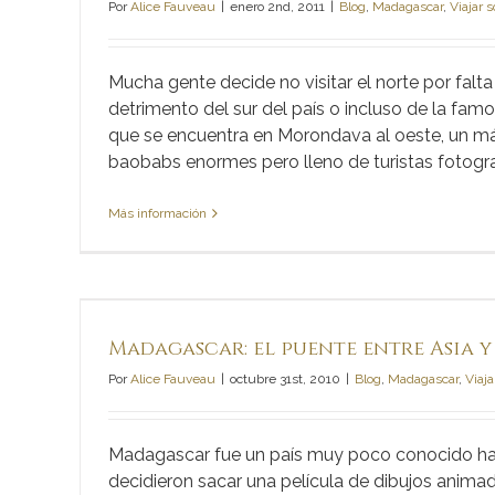
Por
Alice Fauveau
|
enero 2nd, 2011
|
Blog
,
Madagascar
,
Viajar 
Mucha gente decide no visitar el norte por falt
detrimento del sur del país o incluso de la fa
que se encuentra en Morondava al oeste, un m
baobabs enormes pero lleno de turistas fotogra
Más información
ca
Madagascar: el puente entre Asia y
Por
Alice Fauveau
|
octubre 31st, 2010
|
Blog
,
Madagascar
,
Viaj
Madagascar fue un país muy poco conocido has
decidieron sacar una película de dibujos anim