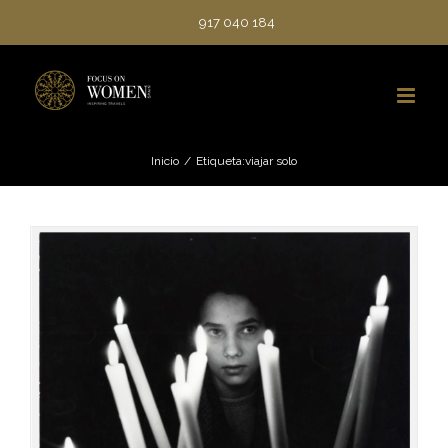
Saltar
917 040 184
al
contenido
Inicio
/
Etiqueta:
viajar solo