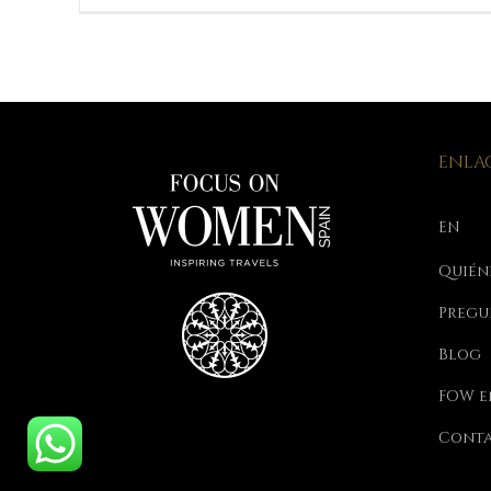
ENLAC
EN
Quién
Pregu
Blog
FOW e
Cont