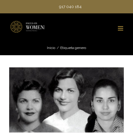
Saltar
917 040 184
al
contenido
Inicio
/
Etiqueta:
genero